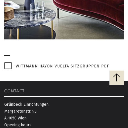
WITTMANN HAYON VUELTA SITZGRUPPEN PDF
B
a
c
CONTACT
k
t
Grünbeck Einrichtungen
o
Margaretenstr. 93
t
A-1050 Wien
o
Opening hours