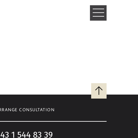
TOGGLE
NAVIGATIO
Back
to
top
RRANGE CONSULTATION
43 1 544 83 39