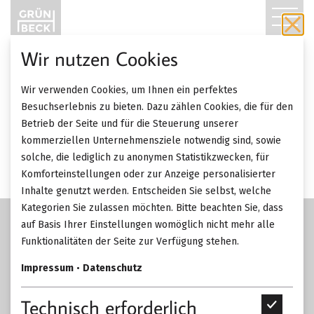
T
O
Wir nutzen Cookies
Textilien & Tapeten
G
Wir verwenden Cookies, um Ihnen ein perfektes
G
Besuchserlebnis zu bieten. Dazu zählen Cookies, die für den
ZUM SORTIMENT
Betrieb der Seite und für die Steuerung unserer
L
kommerziellen Unternehmensziele notwendig sind, sowie
solche, die lediglich zu anonymen Statistikzwecken, für
E
Komforteinstellungen oder zur Anzeige personalisierter
Inhalte genutzt werden. Entscheiden Sie selbst, welche
N
Kategorien Sie zulassen möchten. Bitte beachten Sie, dass
A
auf Basis Ihrer Einstellungen womöglich nicht mehr alle
Funktionalitäten der Seite zur Verfügung stehen.
V
Impressum
•
Datenschutz
I
Technisch erforderlich
T