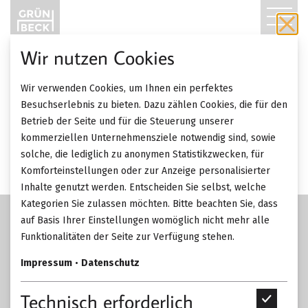
T
O
Wir nutzen Cookies
Cor
G
Wir verwenden Cookies, um Ihnen ein perfektes
G
Besuchserlebnis zu bieten. Dazu zählen Cookies, die für den
ZUM SORTIMENT
Betrieb der Seite und für die Steuerung unserer
L
kommerziellen Unternehmensziele notwendig sind, sowie
solche, die lediglich zu anonymen Statistikzwecken, für
E
Komforteinstellungen oder zur Anzeige personalisierter
Inhalte genutzt werden. Entscheiden Sie selbst, welche
N
Kategorien Sie zulassen möchten. Bitte beachten Sie, dass
A
auf Basis Ihrer Einstellungen womöglich nicht mehr alle
Funktionalitäten der Seite zur Verfügung stehen.
V
Impressum
•
Datenschutz
I
Technisch erforderlich
T