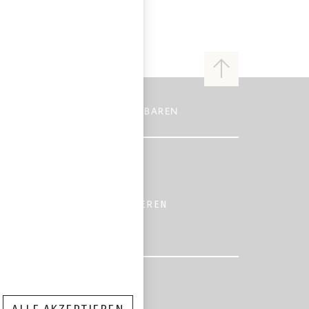
Zum
Anfang
der
Seite
ERATUNGSGESPRÄCH VEREINBAREN
43 1 544 83 39
PER E-MAIL KONTAKTIEREN