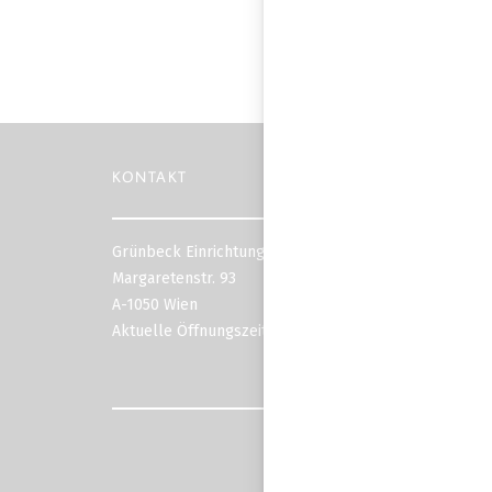
KONTAKT
Grünbeck Einrichtungen
Margaretenstr. 93
A-1050 Wien
Aktuelle Öffnungszeiten