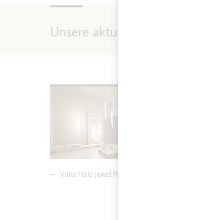
Unsere aktuellen Highlights
MEHR ZU VIBIA HALO
MEH
JEWEL
LEU
PENDELLEUCHTE
Vibia Halo Jewel Pendelleuchte
Vibi
Tischle
inkl. Mw