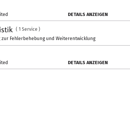
ited
DETAILS ANZEIGEN
istik
( 1 Service )
zur Fehlerbehebung und Weiterentwicklung
ited
DETAILS ANZEIGEN