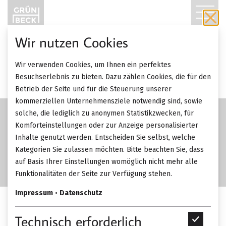
T
O
Wir nutzen Cookies
G
SALE
Wir verwenden Cookies, um Ihnen ein perfektes
-49%
G
Besuchserlebnis zu bieten. Dazu zählen Cookies, die für den
Betrieb der Seite und für die Steuerung unserer
L
kommerziellen Unternehmensziele notwendig sind, sowie
solche, die lediglich zu anonymen Statistikzwecken, für
E
Komforteinstellungen oder zur Anzeige personalisierter
Inhalte genutzt werden. Entscheiden Sie selbst, welche
N
Kategorien Sie zulassen möchten. Bitte beachten Sie, dass
A
auf Basis Ihrer Einstellungen womöglich nicht mehr alle
Funktionalitäten der Seite zur Verfügung stehen.
V
Impressum
•
Datenschutz
I
Vibia Guise Deckenleuchte
Technisch erforderlich
T