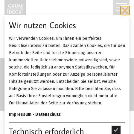
T
O
Wir nutzen Cookies
G
Wir verwenden Cookies, um Ihnen ein perfektes
G
Besuchserlebnis zu bieten. Dazu zählen Cookies, die für den
Betrieb der Seite und für die Steuerung unserer
L
kommerziellen Unternehmensziele notwendig sind, sowie
solche, die lediglich zu anonymen Statistikzwecken, für
E
Komforteinstellungen oder zur Anzeige personalisierter
Inhalte genutzt werden. Entscheiden Sie selbst, welche
N
Kategorien Sie zulassen möchten. Bitte beachten Sie, dass
A
auf Basis Ihrer Einstellungen womöglich nicht mehr alle
Funktionalitäten der Seite zur Verfügung stehen.
V
Impressum
•
Datenschutz
I
Rolf Benz Teppiche.
Technisch erforderlich
T