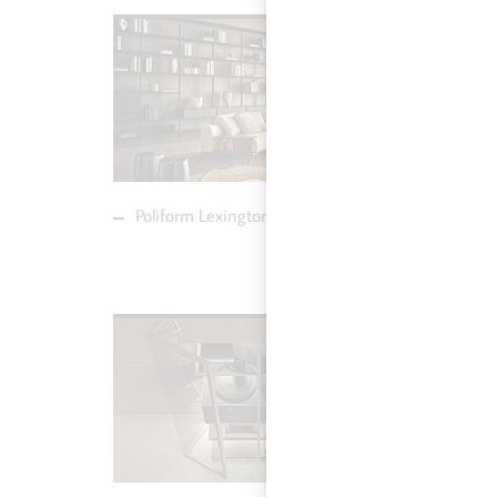
NEU
MEHR ZU POLIFORM
MEH
LEXINGTON
SIN
WANDREGALSYSTEM
Poliform Lexington Wandregalsystem
Rima
Stuhl in
NEU
MEH
MEHR ZU RIMADESIO
MOD
ALIANTE KOMMODE
PAN