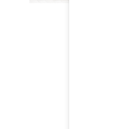
Wohnen
Nicht in allen Spra
Raum wird sprachlic
werden heute dem Wo
privat oder intim a
Körperpflege, Zusa
Gegenstände.