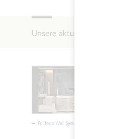
Unsere aktuellen Highlights
NEU
MEHR ZU POLIFORM
MEH
WALL SYSTEM
COD
Poliform Wall System
Poli