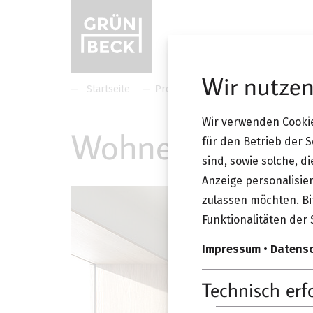
Wir nutzen
Startseite
Produkte
Wohnen
Wir verwenden Cookie
Wohnen
für den Betrieb der 
sind, sowie solche, d
Anzeige personalisier
zulassen möchten. Bit
Funktionalitäten der 
Impressum
•
Datens
Technisch erf