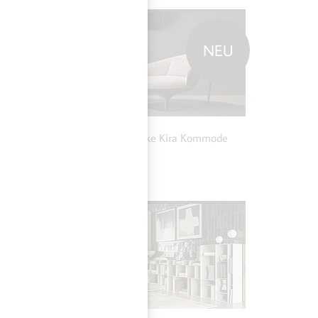
NEU
NEU
MEHR ZU CHRISTINE
KRÖNCKE KIRA
KOMMODE
Christine Kröncke Kira Kommode
START
Dress
MEHR ZU CATTELAN
ITALIA LATITUDE
BÜCHERREGAL