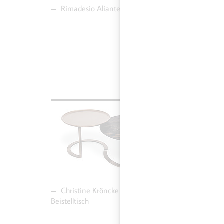
Rimadesio Aliante Kommode
Rima
Paneel
MEHR ZU CHRISTINE
MEH
KRÖNCKE TRIO 2.0
ALT
BEISTELLTISCH
KO
Christine Kröncke Trio 2.0
Rimad
Beistelltisch
Kommo