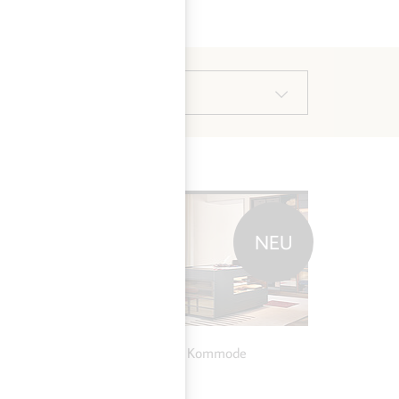
HERSTELLER WÄHLEN
NEU
NEU
MEHR ZU POLIFORM
SET UP KOMMODE
Poliform Set Up Kommode