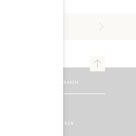
Zum
Anfang
der
Seite
ERATUNGSGESPRÄCH VEREINBAREN
43 1 544 83 39
PER E-MAIL KONTAKTIEREN