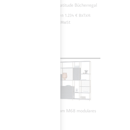
Cattelan Italia Latitude Bücherregal
je Modul ohne Boxen
1.234 €
BxTxH:
100x26x70cm, inkl. MwSt
. MwSt,
MEHR ZU JANUA BC06
ROOM M68
MODULARES
REGALSYSTEM
Janua BC06 Room M68 modulares
Regalsystem