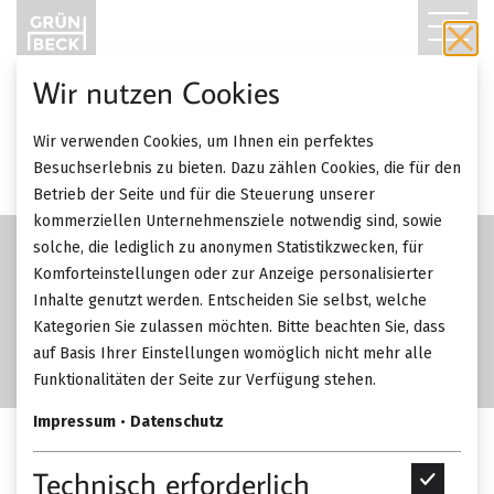
T
O
Wir nutzen Cookies
G
Wir verwenden Cookies, um Ihnen ein perfektes
G
Besuchserlebnis zu bieten. Dazu zählen Cookies, die für den
Betrieb der Seite und für die Steuerung unserer
L
kommerziellen Unternehmensziele notwendig sind, sowie
solche, die lediglich zu anonymen Statistikzwecken, für
E
Komforteinstellungen oder zur Anzeige personalisierter
Inhalte genutzt werden. Entscheiden Sie selbst, welche
N
Kategorien Sie zulassen möchten. Bitte beachten Sie, dass
A
auf Basis Ihrer Einstellungen womöglich nicht mehr alle
Funktionalitäten der Seite zur Verfügung stehen.
V
Impressum
•
Datenschutz
I
Zimmer & Rohde Tapeten.
Technisch erforderlich
T