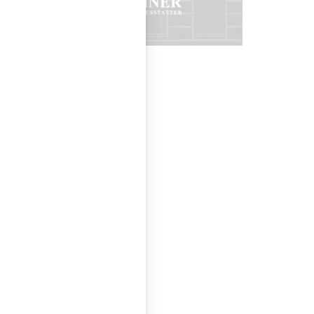
wroom Update,
stattung. Die
 viele Neuheiten
 10 bis 18 Uhr und
Schauräumen zu
hren Besuch, Ihr