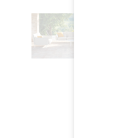
Dedon und Kvadrat p
auf dem Dedon Loun
Wasserdichtheit & b
sind im Dedon Showr
Walter Kno