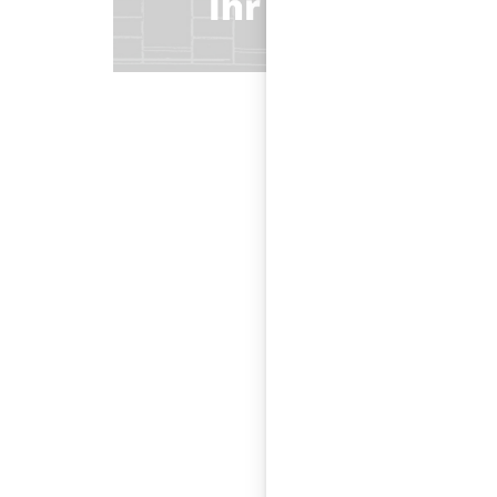
Dedon & Kvadrat New
Parkett Agentur - W
Schauräume bei Grü
sowie ein neues Mus
am 30. März von 10 
sehen.An diesen Tag
Grünbeck Team
Dedon & 