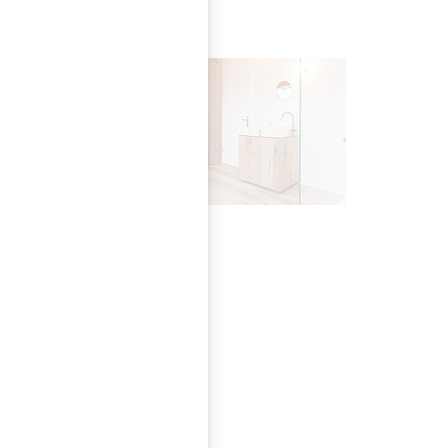
türlicher PARKETT
ell für Räume wie
aum bei Grünbeck.
ung