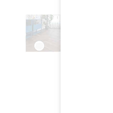
Parkett A
Die Parkett Agentur
Böden und informier
Küchen oder Bäder. 
Erich Bru