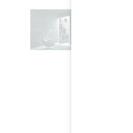
Erich Brunner ist S
des Grünbeck Teams,
sind mehrere tapez
Handwerkerteam hoc
Neue Must