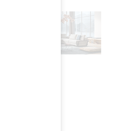
chen Schönheit
on. Neu im
e große Auswahl im