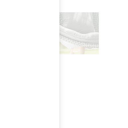
en Rios. Zu sehen
ation der
lle der Kollektion