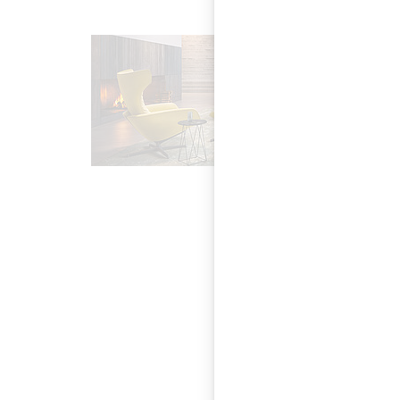
Die Walter Knoll Te
Afrikas und erzählt
Showroom: Die LIVIN
Walter Knoll Store 
Rimadesi