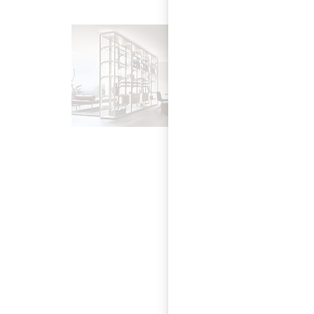
Der Rimadesio Flags
Gestaltungsmöglichk
COVER Schranksystem
zeigt auf 2 Ebenen 
Einrichtungslösunge