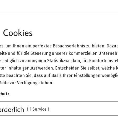
 Cookies
s @ Gruenbeck
s, um Ihnen ein perfektes Besuchserlebnis zu bieten. Dazu 
 2019
Event
Seite und für die Steuerung unserer kommerziellen Unterne
ie lediglich zu anonymen Statistikzwecken, für Komforteinste
r & Interior Days @ 
ter Inhalte genutzt werden. Entscheiden Sie selbst, welche 
te beachten Sie, dass auf Basis Ihrer Einstellungen womögli
Seite zur Verfügung stehen.
chutz
orderlich
( 1 Service )