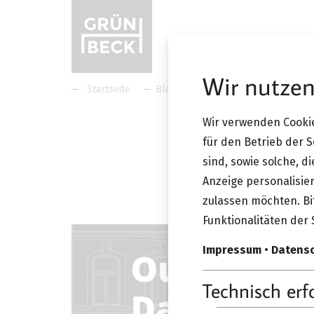
Wir nutzen
Startseite
Blog
Outdoor & Interior Day
Wir verwenden Cookie
28.03.
für den Betrieb der 
sind, sowie solche, d
Outdoo
Anzeige personalisier
zulassen möchten. Bit
Funktionalitäten der 
Impressum
•
Datens
Technisch erf