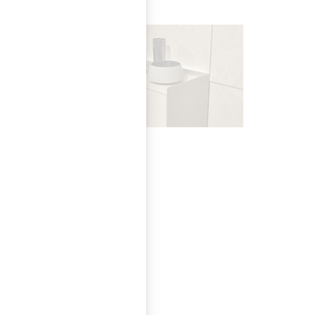
chen
ik-Version des
hen. Rimadesio Wien