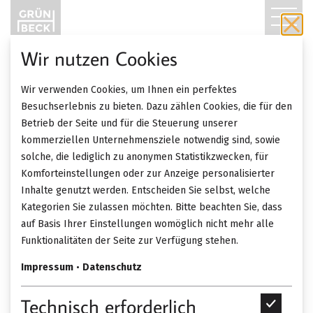
T
O
Wir nutzen Cookies
Aus unserem Wohn-Blog
G
Wir verwenden Cookies, um Ihnen ein perfektes
G
Besuchserlebnis zu bieten. Dazu zählen Cookies, die für den
Beiträge zur Kategorie Event
Betrieb der Seite und für die Steuerung unserer
L
kommerziellen Unternehmensziele notwendig sind, sowie
solche, die lediglich zu anonymen Statistikzwecken, für
E
ZURÜCK ZUR ÜBERSICHT
Komforteinstellungen oder zur Anzeige personalisierter
Inhalte genutzt werden. Entscheiden Sie selbst, welche
N
Kategorien Sie zulassen möchten. Bitte beachten Sie, dass
16.06. 2026
Event
A
auf Basis Ihrer Einstellungen womöglich nicht mehr alle
Late Night Design Shopping
Funktionalitäten der Seite zur Verfügung stehen.
V
Impressum
•
Datenschutz
I
Technisch erforderlich
T