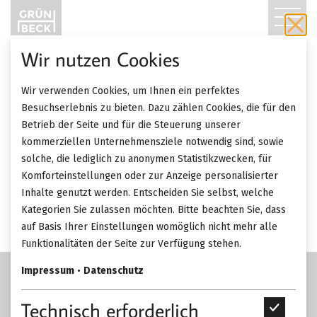
T
O
Wir nutzen Cookies
01.09. 2020
Event
G
Wir verwenden Cookies, um Ihnen ein perfektes
G
ZURÜCK ZUR ÜBERSICHT
Besuchserlebnis zu bieten. Dazu zählen Cookies, die für den
HOME on Tour @
Betrieb der Seite und für die Steuerung unserer
L
kommerziellen Unternehmensziele notwendig sind, sowie
Gruenbeck
solche, die lediglich zu anonymen Statistikzwecken, für
E
Komforteinstellungen oder zur Anzeige personalisierter
Inhalte genutzt werden. Entscheiden Sie selbst, welche
N
Kategorien Sie zulassen möchten. Bitte beachten Sie, dass
A
auf Basis Ihrer Einstellungen womöglich nicht mehr alle
Funktionalitäten der Seite zur Verfügung stehen.
V
Impressum
•
Datenschutz
I
Technisch erforderlich
T