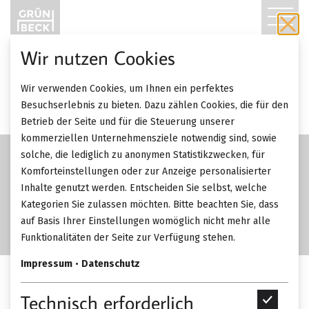
T
O
Wir nutzen Cookies
G
Wir verwenden Cookies, um Ihnen ein perfektes
G
Besuchserlebnis zu bieten. Dazu zählen Cookies, die für den
Betrieb der Seite und für die Steuerung unserer
L
kommerziellen Unternehmensziele notwendig sind, sowie
solche, die lediglich zu anonymen Statistikzwecken, für
E
Komforteinstellungen oder zur Anzeige personalisierter
Inhalte genutzt werden. Entscheiden Sie selbst, welche
N
Kategorien Sie zulassen möchten. Bitte beachten Sie, dass
A
auf Basis Ihrer Einstellungen womöglich nicht mehr alle
Funktionalitäten der Seite zur Verfügung stehen.
V
Impressum
•
Datenschutz
I
Walter Knoll Muud Sofa.
Technisch erforderlich
T