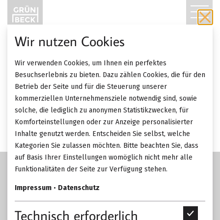
T
O
Wir nutzen Cookies
03.06. 2024
News
G
Wir verwenden Cookies, um Ihnen ein perfektes
G
ZURÜCK ZUR ÜBERSICHT
Besuchserlebnis zu bieten. Dazu zählen Cookies, die für den
Neue Logistik-Adressen
Betrieb der Seite und für die Steuerung unserer
L
kommerziellen Unternehmensziele notwendig sind, sowie
solche, die lediglich zu anonymen Statistikzwecken, für
E
Komforteinstellungen oder zur Anzeige personalisierter
Inhalte genutzt werden. Entscheiden Sie selbst, welche
N
Kategorien Sie zulassen möchten. Bitte beachten Sie, dass
A
auf Basis Ihrer Einstellungen womöglich nicht mehr alle
Funktionalitäten der Seite zur Verfügung stehen.
V
Impressum
•
Datenschutz
I
Technisch erforderlich
T