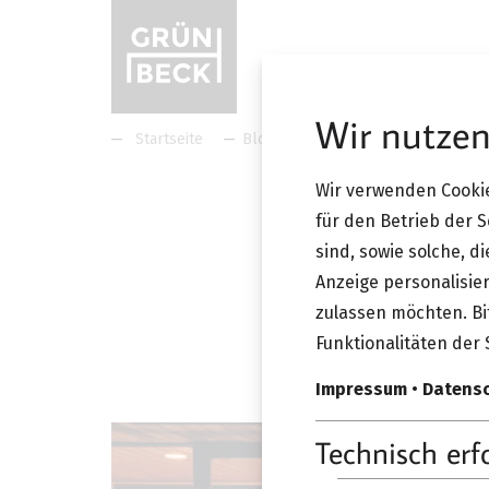
Wir nutzen
Startseite
Blog
Vitra Home Stories auf 
Wir verwenden Cookie
09.11. 
für den Betrieb der 
sind, sowie solche, d
Vitra 
Anzeige personalisier
zulassen möchten. Bit
MAK
Funktionalitäten der 
Impressum
•
Datens
Technisch erf