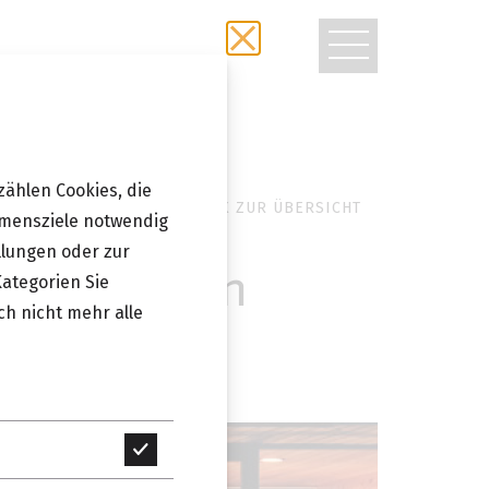
TOGGLE
NAVIGATIO
zählen Cookies, die
ZURÜCK ZUR ÜBERSICHT
hmensziele notwendig
llungen oder zur
Design17 im
Kategorien Sie
ch nicht mehr alle
Technisch
erforderlich