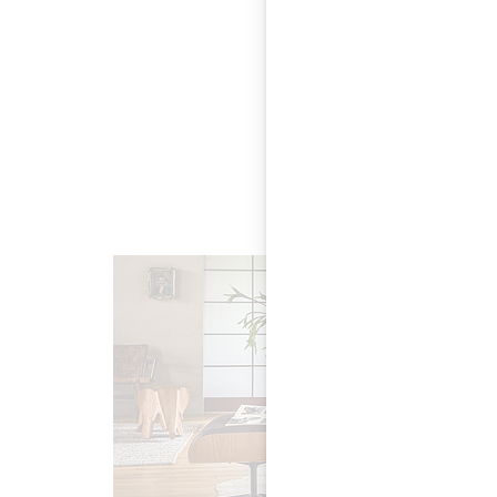
einlösen können.
Ein Tipp: Sie könn
besuchen.
MAK – Österreichis
1010 Wien, Freitag: 