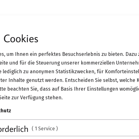
 Cookies
der Design17 im MAK
s, um Ihnen ein perfektes Besuchserlebnis zu bieten. Dazu 
2017
Messe
Seite und für die Steuerung unserer kommerziellen Unterne
ie lediglich zu anonymen Statistikzwecken, für Komforteinste
Home Stories auf der 
ter Inhalte genutzt werden. Entscheiden Sie selbst, welche 
te beachten Sie, dass auf Basis Ihrer Einstellungen womögli
Seite zur Verfügung stehen.
chutz
orderlich
( 1 Service )