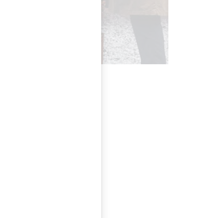
ll auf ihre Kosten.
de- und
r Stufe bieten,
Vitra Home Store 1050
nen mit den
r Tageskasse