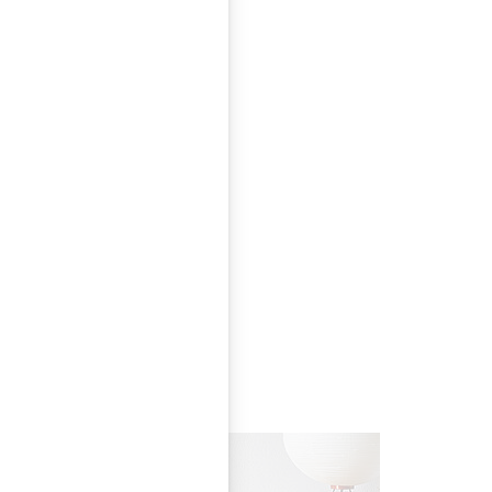
st: Die Ausführung
n dunkler
sehen bis zum
 12.11. im Vitra Home
is 31. Januar 2018
sie entweder einen
Kirschbaum, einen
oder eine Ceramic