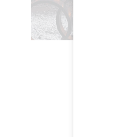
Von 10. bis 12. Nov
Renommierte Möbelhe
Juwelierskunst sowie
präsentieren erneut 
Wien by Grünbeck ze
Relaxsesseln und Ea
Anbei ein Link zur 