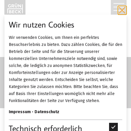
T
O
Wir nutzen Cookies
G
Wir verwenden Cookies, um Ihnen ein perfektes
G
Besuchserlebnis zu bieten. Dazu zählen Cookies, die für den
Betrieb der Seite und für die Steuerung unserer
L
kommerziellen Unternehmensziele notwendig sind, sowie
solche, die lediglich zu anonymen Statistikzwecken, für
E
Komforteinstellungen oder zur Anzeige personalisierter
Inhalte genutzt werden. Entscheiden Sie selbst, welche
N
Kategorien Sie zulassen möchten. Bitte beachten Sie, dass
A
auf Basis Ihrer Einstellungen womöglich nicht mehr alle
Funktionalitäten der Seite zur Verfügung stehen.
V
Impressum
•
Datenschutz
I
Walter Knoll Tama Living
Technisch erforderlich
T