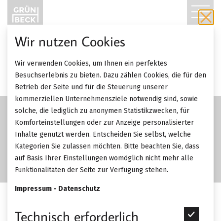
T
O
Wir nutzen Cookies
G
Wir verwenden Cookies, um Ihnen ein perfektes
G
Besuchserlebnis zu bieten. Dazu zählen Cookies, die für den
Betrieb der Seite und für die Steuerung unserer
L
kommerziellen Unternehmensziele notwendig sind, sowie
solche, die lediglich zu anonymen Statistikzwecken, für
E
Komforteinstellungen oder zur Anzeige personalisierter
Inhalte genutzt werden. Entscheiden Sie selbst, welche
N
Kategorien Sie zulassen möchten. Bitte beachten Sie, dass
A
auf Basis Ihrer Einstellungen womöglich nicht mehr alle
Funktionalitäten der Seite zur Verfügung stehen.
V
Impressum
•
Datenschutz
I
Walter Knoll Oki
Technisch erforderlich
T