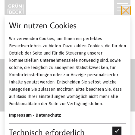
T
O
Wir nutzen Cookies
G
Wir verwenden Cookies, um Ihnen ein perfektes
G
Besuchserlebnis zu bieten. Dazu zählen Cookies, die für den
Betrieb der Seite und für die Steuerung unserer
L
kommerziellen Unternehmensziele notwendig sind, sowie
solche, die lediglich zu anonymen Statistikzwecken, für
E
Komforteinstellungen oder zur Anzeige personalisierter
Inhalte genutzt werden. Entscheiden Sie selbst, welche
N
Kategorien Sie zulassen möchten. Bitte beachten Sie, dass
A
auf Basis Ihrer Einstellungen womöglich nicht mehr alle
Funktionalitäten der Seite zur Verfügung stehen.
V
Impressum
•
Datenschutz
I
Walter Knoll Liz Wood Stuhl.
Technisch erforderlich
T