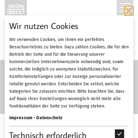
T
O
Wir nutzen Cookies
G
Wir verwenden Cookies, um Ihnen ein perfektes
G
Besuchserlebnis zu bieten. Dazu zählen Cookies, die für den
Betrieb der Seite und für die Steuerung unserer
L
kommerziellen Unternehmensziele notwendig sind, sowie
solche, die lediglich zu anonymen Statistikzwecken, für
E
Komforteinstellungen oder zur Anzeige personalisierter
Inhalte genutzt werden. Entscheiden Sie selbst, welche
N
Kategorien Sie zulassen möchten. Bitte beachten Sie, dass
A
auf Basis Ihrer Einstellungen womöglich nicht mehr alle
Funktionalitäten der Seite zur Verfügung stehen.
V
Impressum
•
Datenschutz
I
Walter Knoll Jason Lite Stuhl.
Technisch erforderlich
T