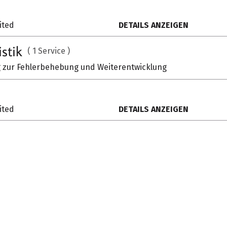
JETZT ANFRA
ited
DETAILS ANZEIGEN
istik
( 1 Service )
zur Fehlerbehebung und Weiterentwicklung
MEHR VON VITRA
ited
DETAILS ANZEIGEN
NEWSLETTER -
Immer up to date bleiben!
B
+
JETZT ANMELDEN