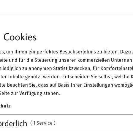
 Cookies
leville Armchair
s, um Ihnen ein perfektes Besuchserlebnis zu bieten. Dazu 
Vitra Bell
Seite und für die Steuerung unserer kommerziellen Unterne
ie lediglich zu anonymen Statistikzwecken, für Komforteinste
ter Inhalte genutzt werden. Entscheiden Sie selbst, welche 
Der Belleville Armchair ist
te beachten Sie, dass auf Basis Ihrer Einstellungen womögli
Kunststoff oder Holz und 
Seite zur Verfügung stehen.
bestimmt die Wahrnehmun
chutz
Die…
orderlich
( 1 Service )
MEHR ANZEIGEN