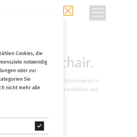
TOGGLE
NAVIGATIO
zählen Cookies, die
eville Armchair.
hmensziele notwendig
llungen oder zur
Kategorien Sie
 ein Hybridstuhl, denn seine Sitzschale ist in
ch nicht mehr alle
mit Leder oder Stoff bezogen erhältlich und
g des eleganten Stuhls.
Technisch
erforderlich