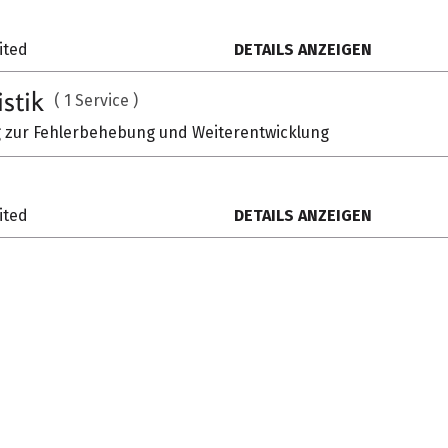
ited
DETAILS ANZEIGEN
MEHR VON VITRA
istik
( 1 Service )
zur Fehlerbehebung und Weiterentwicklung
ited
DETAILS ANZEIGEN
NEWSLETTER -
Immer up to date bleiben!
B
+
JETZT ANMELDEN