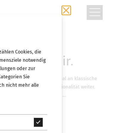
TOGGLE
NAVIGATIO
zählen Cookies, die
Plastic Chair.
hmensziele notwendig
llungen oder zur
Kategorien Sie
Jasper Morrison erinnert formal an klassische
ch nicht mehr alle
er deren Ausdruck und Funktionalität weiter.
eichzeitig hohe Stabilität und…
Technisch
GEN
erforderlich