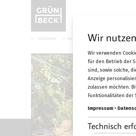
Wir nutzen
Startseite
Hersteller
Vitra
Vitra All
Wir verwenden Cookie
für den Betrieb der 
sind, sowie solche, d
Anzeige personalisier
zulassen möchten. Bit
Funktionalitäten der 
Impressum
•
Datens
Technisch erf