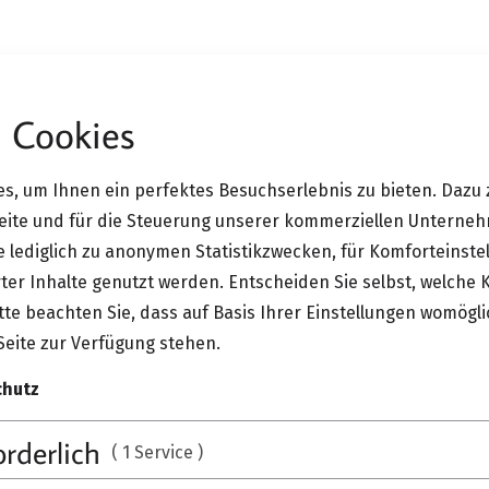
 Cookies
 Plastic Chair
s, um Ihnen ein perfektes Besuchserlebnis zu bieten. Dazu 
Vitra All 
Seite und für die Steuerung unserer kommerziellen Unterne
ie lediglich zu anonymen Statistikzwecken, für Komforteinste
ter Inhalte genutzt werden. Entscheiden Sie selbst, welche 
Der All Plastic Chair von 
te beachten Sie, dass auf Basis Ihrer Einstellungen womögli
Holzstühle, entwickelt ab
Seite zur Verfügung stehen.
Der grazile Stuhl bietet gl
chutz
MEHR ANZEIGEN
orderlich
( 1 Service )
JETZT ANFRA