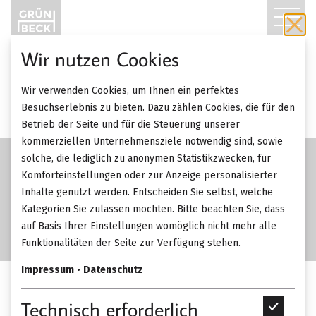
T
O
Wir nutzen Cookies
G
Wir verwenden Cookies, um Ihnen ein perfektes
G
Besuchserlebnis zu bieten. Dazu zählen Cookies, die für den
Betrieb der Seite und für die Steuerung unserer
L
kommerziellen Unternehmensziele notwendig sind, sowie
solche, die lediglich zu anonymen Statistikzwecken, für
E
Komforteinstellungen oder zur Anzeige personalisierter
Inhalte genutzt werden. Entscheiden Sie selbst, welche
N
Kategorien Sie zulassen möchten. Bitte beachten Sie, dass
A
auf Basis Ihrer Einstellungen womöglich nicht mehr alle
Funktionalitäten der Seite zur Verfügung stehen.
V
Impressum
•
Datenschutz
I
Vibia Mayfair Leuchte.
Technisch erforderlich
T