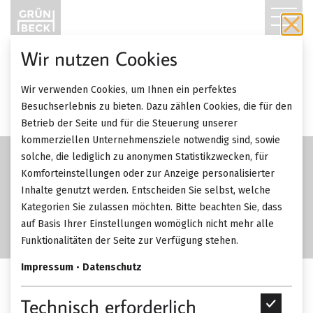
T
O
Wir nutzen Cookies
G
SALE
Wir verwenden Cookies, um Ihnen ein perfektes
-50%
G
Besuchserlebnis zu bieten. Dazu zählen Cookies, die für den
Betrieb der Seite und für die Steuerung unserer
L
kommerziellen Unternehmensziele notwendig sind, sowie
solche, die lediglich zu anonymen Statistikzwecken, für
E
Komforteinstellungen oder zur Anzeige personalisierter
Inhalte genutzt werden. Entscheiden Sie selbst, welche
N
Kategorien Sie zulassen möchten. Bitte beachten Sie, dass
A
auf Basis Ihrer Einstellungen womöglich nicht mehr alle
Funktionalitäten der Seite zur Verfügung stehen.
V
Impressum
•
Datenschutz
I
Talenti Kuka Coffee table
Technisch erforderlich
T