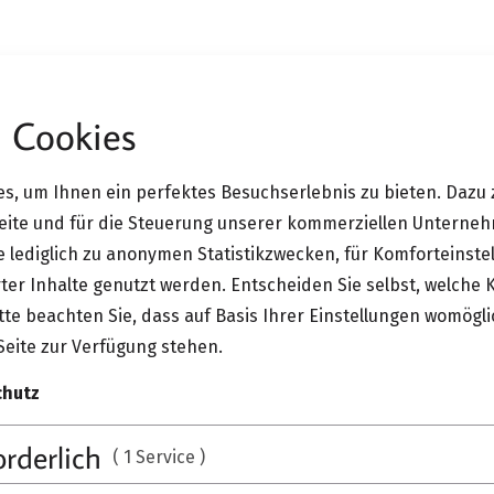
 Cookies
hönbuch Wandgarderobe Slot
s, um Ihnen ein perfektes Besuchserlebnis zu bieten. Dazu 
Schönbu
Seite und für die Steuerung unserer kommerziellen Unterne
Wandgard
ie lediglich zu anonymen Statistikzwecken, für Komforteinste
ter Inhalte genutzt werden. Entscheiden Sie selbst, welche 
te beachten Sie, dass auf Basis Ihrer Einstellungen womögli
Seite zur Verfügung stehen.
Die Schönbuch Wandgarde
Funktionalität mit klarem 
chutz
abgerundeter Form. Die F
orderlich
( 1 Service )
MEHR ANZEIGEN