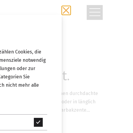
TOGGLE
NAVIGATIO
zählen Cookies, die
ch
hmensziele notwendig
erobe Slot.
llungen oder zur
Kategorien Sie
ch nicht mehr alle
roben der Linie SLOT vereinen durchdachte
Design, erhältlich kreisrund oder in länglich
rontflächen können starke Farbakzente…
Technisch
erforderlich