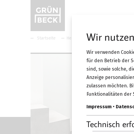
Wir nutzen
Startseite
Hersteller
Schönbuch
Sc
Wir verwenden Cookie
für den Betrieb der 
sind, sowie solche, d
Anzeige personalisier
zulassen möchten. Bit
Funktionalitäten der 
Impressum
•
Datens
Technisch erf