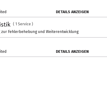
JETZT ANFRA
ited
DETAILS ANZEIGEN
istik
( 1 Service )
zur Fehlerbehebung und Weiterentwicklung
MEHR VON SCHÖNB
ited
DETAILS ANZEIGEN