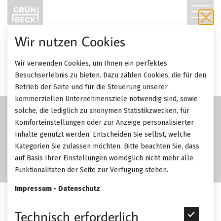
T
O
Wir nutzen Cookies
G
Wir verwenden Cookies, um Ihnen ein perfektes
G
Besuchserlebnis zu bieten. Dazu zählen Cookies, die für den
Betrieb der Seite und für die Steuerung unserer
L
kommerziellen Unternehmensziele notwendig sind, sowie
solche, die lediglich zu anonymen Statistikzwecken, für
E
Komforteinstellungen oder zur Anzeige personalisierter
Inhalte genutzt werden. Entscheiden Sie selbst, welche
N
Kategorien Sie zulassen möchten. Bitte beachten Sie, dass
A
auf Basis Ihrer Einstellungen womöglich nicht mehr alle
Funktionalitäten der Seite zur Verfügung stehen.
V
Impressum
•
Datenschutz
I
Schönbuch Ring Wandhaken.
Technisch erforderlich
T