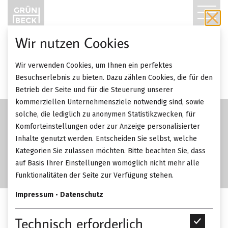
T
O
Wir nutzen Cookies
G
Wir verwenden Cookies, um Ihnen ein perfektes
G
Besuchserlebnis zu bieten. Dazu zählen Cookies, die für den
Betrieb der Seite und für die Steuerung unserer
L
kommerziellen Unternehmensziele notwendig sind, sowie
solche, die lediglich zu anonymen Statistikzwecken, für
E
Komforteinstellungen oder zur Anzeige personalisierter
Inhalte genutzt werden. Entscheiden Sie selbst, welche
N
Kategorien Sie zulassen möchten. Bitte beachten Sie, dass
A
auf Basis Ihrer Einstellungen womöglich nicht mehr alle
Funktionalitäten der Seite zur Verfügung stehen.
V
Impressum
•
Datenschutz
I
Rimadesio Wind
Technisch erforderlich
T