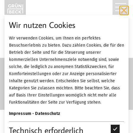
T
O
Wir nutzen Cookies
G
SALE
Wir verwenden Cookies, um Ihnen ein perfektes
-52%
G
Besuchserlebnis zu bieten. Dazu zählen Cookies, die für den
Betrieb der Seite und für die Steuerung unserer
L
kommerziellen Unternehmensziele notwendig sind, sowie
solche, die lediglich zu anonymen Statistikzwecken, für
E
Komforteinstellungen oder zur Anzeige personalisierter
Inhalte genutzt werden. Entscheiden Sie selbst, welche
N
Kategorien Sie zulassen möchten. Bitte beachten Sie, dass
A
auf Basis Ihrer Einstellungen womöglich nicht mehr alle
Funktionalitäten der Seite zur Verfügung stehen.
V
Impressum
•
Datenschutz
I
Rimadesio Self Plan TV
Technisch erforderlich
T