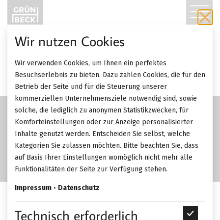
T
O
Wir nutzen Cookies
G
Wir verwenden Cookies, um Ihnen ein perfektes
G
Besuchserlebnis zu bieten. Dazu zählen Cookies, die für den
Betrieb der Seite und für die Steuerung unserer
L
kommerziellen Unternehmensziele notwendig sind, sowie
solche, die lediglich zu anonymen Statistikzwecken, für
E
Komforteinstellungen oder zur Anzeige personalisierter
Inhalte genutzt werden. Entscheiden Sie selbst, welche
N
Kategorien Sie zulassen möchten. Bitte beachten Sie, dass
A
auf Basis Ihrer Einstellungen womöglich nicht mehr alle
Funktionalitäten der Seite zur Verfügung stehen.
V
Impressum
•
Datenschutz
I
Rimadesio Maxi
Technisch erforderlich
T