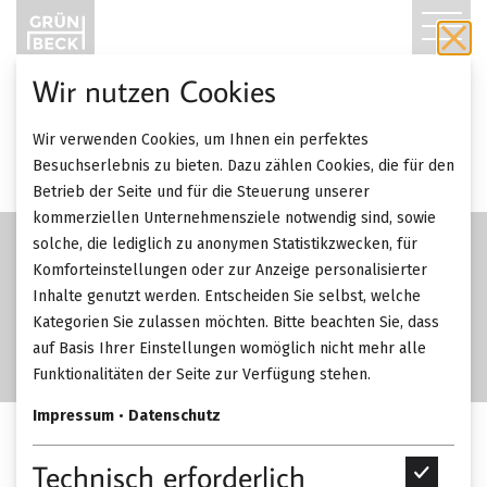
T
O
Wir nutzen Cookies
G
NEU
Wir verwenden Cookies, um Ihnen ein perfektes
G
Besuchserlebnis zu bieten. Dazu zählen Cookies, die für den
Betrieb der Seite und für die Steuerung unserer
L
kommerziellen Unternehmensziele notwendig sind, sowie
solche, die lediglich zu anonymen Statistikzwecken, für
E
Komforteinstellungen oder zur Anzeige personalisierter
Inhalte genutzt werden. Entscheiden Sie selbst, welche
N
Kategorien Sie zulassen möchten. Bitte beachten Sie, dass
A
auf Basis Ihrer Einstellungen womöglich nicht mehr alle
Funktionalitäten der Seite zur Verfügung stehen.
V
Impressum
•
Datenschutz
I
Poliform Wall System.
Technisch erforderlich
T