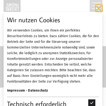
T
O
Wir nutzen Cookies
G
Wir verwenden Cookies, um Ihnen ein perfektes
G
Besuchserlebnis zu bieten. Dazu zählen Cookies, die für den
Betrieb der Seite und für die Steuerung unserer
L
kommerziellen Unternehmensziele notwendig sind, sowie
solche, die lediglich zu anonymen Statistikzwecken, für
E
Komforteinstellungen oder zur Anzeige personalisierter
Inhalte genutzt werden. Entscheiden Sie selbst, welche
N
Kategorien Sie zulassen möchten. Bitte beachten Sie, dass
A
auf Basis Ihrer Einstellungen womöglich nicht mehr alle
Funktionalitäten der Seite zur Verfügung stehen.
V
Impressum
•
Datenschutz
I
Penta Altura Stehleuchte.
Technisch erforderlich
T