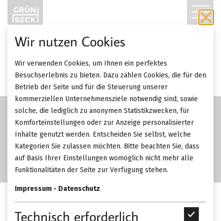
T
O
Wir nutzen Cookies
G
Wir verwenden Cookies, um Ihnen ein perfektes
G
Besuchserlebnis zu bieten. Dazu zählen Cookies, die für den
Betrieb der Seite und für die Steuerung unserer
L
kommerziellen Unternehmensziele notwendig sind, sowie
solche, die lediglich zu anonymen Statistikzwecken, für
E
Komforteinstellungen oder zur Anzeige personalisierter
Inhalte genutzt werden. Entscheiden Sie selbst, welche
N
Kategorien Sie zulassen möchten. Bitte beachten Sie, dass
A
auf Basis Ihrer Einstellungen womöglich nicht mehr alle
Funktionalitäten der Seite zur Verfügung stehen.
V
Impressum
•
Datenschutz
I
KFF Alvaro Bank.
Technisch erforderlich
T