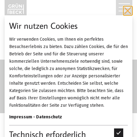
T
O
Wir nutzen Cookies
G
Wir verwenden Cookies, um Ihnen ein perfektes
G
Besuchserlebnis zu bieten. Dazu zählen Cookies, die für den
Betrieb der Seite und für die Steuerung unserer
L
kommerziellen Unternehmensziele notwendig sind, sowie
solche, die lediglich zu anonymen Statistikzwecken, für
E
Komforteinstellungen oder zur Anzeige personalisierter
Inhalte genutzt werden. Entscheiden Sie selbst, welche
N
Kategorien Sie zulassen möchten. Bitte beachten Sie, dass
A
auf Basis Ihrer Einstellungen womöglich nicht mehr alle
Funktionalitäten der Seite zur Verfügung stehen.
V
Impressum
•
Datenschutz
I
Interlübke Lilu Wandboard.
Technisch erforderlich
T