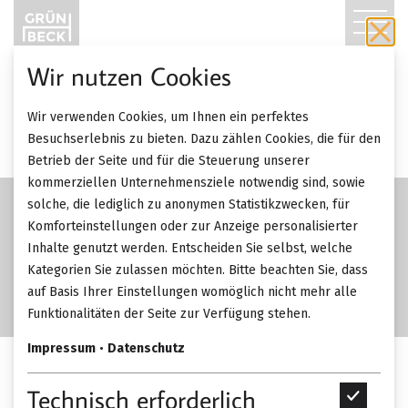
T
O
Wir nutzen Cookies
G
Wir verwenden Cookies, um Ihnen ein perfektes
G
Besuchserlebnis zu bieten. Dazu zählen Cookies, die für den
Betrieb der Seite und für die Steuerung unserer
L
kommerziellen Unternehmensziele notwendig sind, sowie
solche, die lediglich zu anonymen Statistikzwecken, für
E
Komforteinstellungen oder zur Anzeige personalisierter
Inhalte genutzt werden. Entscheiden Sie selbst, welche
N
Kategorien Sie zulassen möchten. Bitte beachten Sie, dass
A
auf Basis Ihrer Einstellungen womöglich nicht mehr alle
Funktionalitäten der Seite zur Verfügung stehen.
V
Impressum
•
Datenschutz
I
Interlübke Jorel Sideboard.
Technisch erforderlich
T