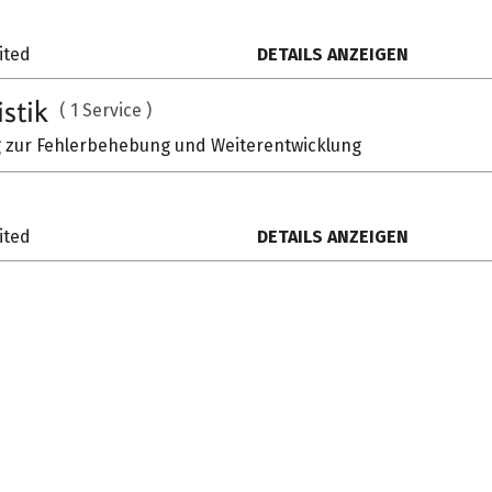
JETZT ANFRA
ited
DETAILS ANZEIGEN
istik
( 1 Service )
zur Fehlerbehebung und Weiterentwicklung
MEHR VON INTERLÜ
ited
DETAILS ANZEIGEN