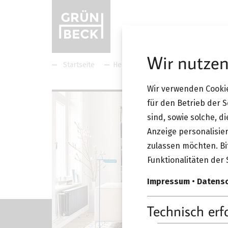
Wir nutzen
Startseite
Hersteller
Interlübke
In
Wir verwenden Cookie
für den Betrieb der 
sind, sowie solche, d
Anzeige personalisier
zulassen möchten. Bit
Funktionalitäten der 
Impressum
•
Datens
Technisch erf