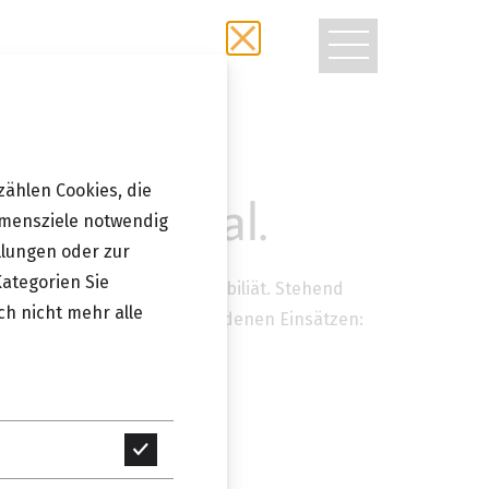
TOGGLE
NAVIGATIO
zählen Cookies, die
e Grid Regal.
hmensziele notwendig
llungen oder zur
Kategorien Sie
ungsmöglichkeiten und Flexibiliät. Stehend
ch nicht mehr alle
gen Farben und mit verschiedenen Einsätzen:
keinen Raster passt.
Technisch
erforderlich