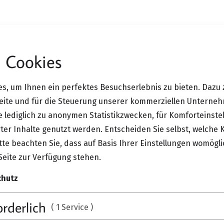
 Cookies
terlübke Grid Regal
s, um Ihnen ein perfektes Besuchserlebnis zu bieten. Dazu 
Interlübk
Seite und für die Steuerung unserer kommerziellen Unterne
ie lediglich zu anonymen Statistikzwecken, für Komforteinste
ter Inhalte genutzt werden. Entscheiden Sie selbst, welche 
Grid beweist hohe Gestalt
te beachten Sie, dass auf Basis Ihrer Einstellungen womögli
oder hängend, in unzähli
Seite zur Verfügung stehen.
schön, wenn ein Regal in 
chutz
Seine…
orderlich
( 1 Service )
MEHR ANZEIGEN