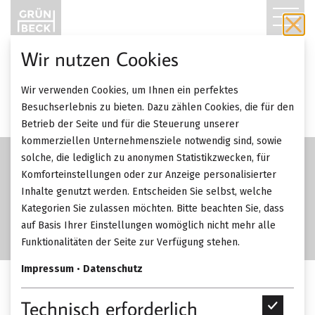
T
O
Wir nutzen Cookies
G
Wir verwenden Cookies, um Ihnen ein perfektes
G
Besuchserlebnis zu bieten. Dazu zählen Cookies, die für den
Betrieb der Seite und für die Steuerung unserer
L
kommerziellen Unternehmensziele notwendig sind, sowie
solche, die lediglich zu anonymen Statistikzwecken, für
E
Komforteinstellungen oder zur Anzeige personalisierter
Inhalte genutzt werden. Entscheiden Sie selbst, welche
N
Kategorien Sie zulassen möchten. Bitte beachten Sie, dass
A
auf Basis Ihrer Einstellungen womöglich nicht mehr alle
Funktionalitäten der Seite zur Verfügung stehen.
V
Impressum
•
Datenschutz
I
Freifrau Leya Armchair High.
Technisch erforderlich
T