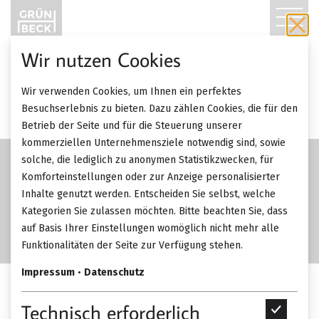
T
O
Wir nutzen Cookies
G
AKTION
Wir verwenden Cookies, um Ihnen ein perfektes
Quick
G
Besuchserlebnis zu bieten. Dazu zählen Cookies, die für den
Betrieb der Seite und für die Steuerung unserer
L
kommerziellen Unternehmensziele notwendig sind, sowie
solche, die lediglich zu anonymen Statistikzwecken, für
E
Komforteinstellungen oder zur Anzeige personalisierter
Inhalte genutzt werden. Entscheiden Sie selbst, welche
N
Kategorien Sie zulassen möchten. Bitte beachten Sie, dass
A
auf Basis Ihrer Einstellungen womöglich nicht mehr alle
Funktionalitäten der Seite zur Verfügung stehen.
V
Impressum
•
Datenschutz
I
Dedon SeaX Dining Tables
Technisch erforderlich
T