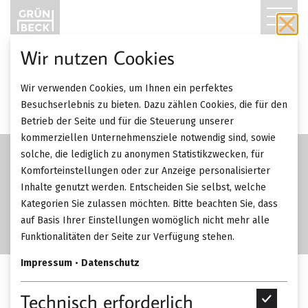
T
O
Wir nutzen Cookies
G
AKTION
Wir verwenden Cookies, um Ihnen ein perfektes
Quick
G
Besuchserlebnis zu bieten. Dazu zählen Cookies, die für den
Betrieb der Seite und für die Steuerung unserer
L
kommerziellen Unternehmensziele notwendig sind, sowie
solche, die lediglich zu anonymen Statistikzwecken, für
E
Komforteinstellungen oder zur Anzeige personalisierter
Inhalte genutzt werden. Entscheiden Sie selbst, welche
N
Kategorien Sie zulassen möchten. Bitte beachten Sie, dass
A
auf Basis Ihrer Einstellungen womöglich nicht mehr alle
Funktionalitäten der Seite zur Verfügung stehen.
V
Impressum
•
Datenschutz
I
Dedon Mbrace Rocking Chair
Technisch erforderlich
T