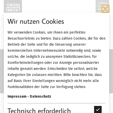
T
O
Wir nutzen Cookies
G
Wir verwenden Cookies, um Ihnen ein perfektes
G
Besuchserlebnis zu bieten. Dazu zählen Cookies, die für den
Betrieb der Seite und für die Steuerung unserer
L
kommerziellen Unternehmensziele notwendig sind, sowie
solche, die lediglich zu anonymen Statistikzwecken, für
E
Komforteinstellungen oder zur Anzeige personalisierter
Inhalte genutzt werden. Entscheiden Sie selbst, welche
N
Kategorien Sie zulassen möchten. Bitte beachten Sie, dass
A
auf Basis Ihrer Einstellungen womöglich nicht mehr alle
Funktionalitäten der Seite zur Verfügung stehen.
V
Impressum
•
Datenschutz
I
Christine Kröncke Cameo
Technisch erforderlich
T