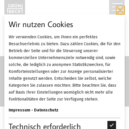
T
O
Wir nutzen Cookies
G
Wir verwenden Cookies, um Ihnen ein perfektes
G
Besuchserlebnis zu bieten. Dazu zählen Cookies, die für den
Betrieb der Seite und für die Steuerung unserer
L
kommerziellen Unternehmensziele notwendig sind, sowie
solche, die lediglich zu anonymen Statistikzwecken, für
E
Komforteinstellungen oder zur Anzeige personalisierter
Inhalte genutzt werden. Entscheiden Sie selbst, welche
N
Kategorien Sie zulassen möchten. Bitte beachten Sie, dass
A
auf Basis Ihrer Einstellungen womöglich nicht mehr alle
Funktionalitäten der Seite zur Verfügung stehen.
V
Impressum
•
Datenschutz
I
Cattelan Italia Westin
Technisch erforderlich
T