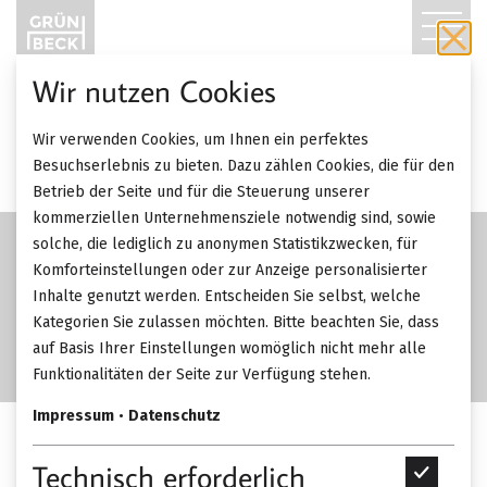
T
O
Wir nutzen Cookies
G
Wir verwenden Cookies, um Ihnen ein perfektes
G
Besuchserlebnis zu bieten. Dazu zählen Cookies, die für den
Betrieb der Seite und für die Steuerung unserer
L
kommerziellen Unternehmensziele notwendig sind, sowie
solche, die lediglich zu anonymen Statistikzwecken, für
E
Komforteinstellungen oder zur Anzeige personalisierter
Inhalte genutzt werden. Entscheiden Sie selbst, welche
N
Kategorien Sie zulassen möchten. Bitte beachten Sie, dass
A
auf Basis Ihrer Einstellungen womöglich nicht mehr alle
Funktionalitäten der Seite zur Verfügung stehen.
V
Impressum
•
Datenschutz
I
Cattelan Italia Wish Spiegel.
Technisch erforderlich
T