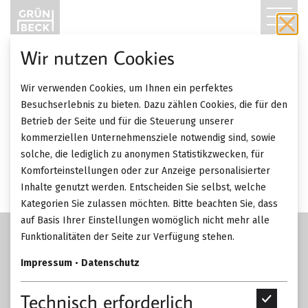
T
O
Wir nutzen Cookies
11.10. 2021
Aktion
G
Wir verwenden Cookies, um Ihnen ein perfektes
G
ZURÜCK ZUR ÜBERSICHT
Besuchserlebnis zu bieten. Dazu zählen Cookies, die für den
25 Jahre in Margareten
Betrieb der Seite und für die Steuerung unserer
L
kommerziellen Unternehmensziele notwendig sind, sowie
solche, die lediglich zu anonymen Statistikzwecken, für
E
Komforteinstellungen oder zur Anzeige personalisierter
Inhalte genutzt werden. Entscheiden Sie selbst, welche
N
Kategorien Sie zulassen möchten. Bitte beachten Sie, dass
A
auf Basis Ihrer Einstellungen womöglich nicht mehr alle
Funktionalitäten der Seite zur Verfügung stehen.
V
Impressum
•
Datenschutz
I
Technisch erforderlich
T