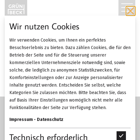
T
O
Wir nutzen Cookies
30.10. 2018
Messe
G
Wir verwenden Cookies, um Ihnen ein perfektes
G
ZURÜCK ZUR ÜBERSICHT
Besuchserlebnis zu bieten. Dazu zählen Cookies, die für den
Die Presse Design 2018
Betrieb der Seite und für die Steuerung unserer
L
kommerziellen Unternehmensziele notwendig sind, sowie
solche, die lediglich zu anonymen Statistikzwecken, für
E
Komforteinstellungen oder zur Anzeige personalisierter
Inhalte genutzt werden. Entscheiden Sie selbst, welche
N
Kategorien Sie zulassen möchten. Bitte beachten Sie, dass
A
auf Basis Ihrer Einstellungen womöglich nicht mehr alle
Funktionalitäten der Seite zur Verfügung stehen.
V
Impressum
•
Datenschutz
I
Technisch erforderlich
T