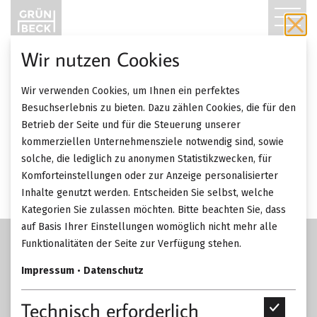
T
O
Wir nutzen Cookies
27.11. 2017
Messe
G
Wir verwenden Cookies, um Ihnen ein perfektes
G
ZURÜCK ZUR ÜBERSICHT
Besuchserlebnis zu bieten. Dazu zählen Cookies, die für den
Die Presse Design 2017
Betrieb der Seite und für die Steuerung unserer
L
kommerziellen Unternehmensziele notwendig sind, sowie
solche, die lediglich zu anonymen Statistikzwecken, für
E
Komforteinstellungen oder zur Anzeige personalisierter
Inhalte genutzt werden. Entscheiden Sie selbst, welche
N
Kategorien Sie zulassen möchten. Bitte beachten Sie, dass
A
auf Basis Ihrer Einstellungen womöglich nicht mehr alle
Funktionalitäten der Seite zur Verfügung stehen.
V
Impressum
•
Datenschutz
I
Technisch erforderlich
T