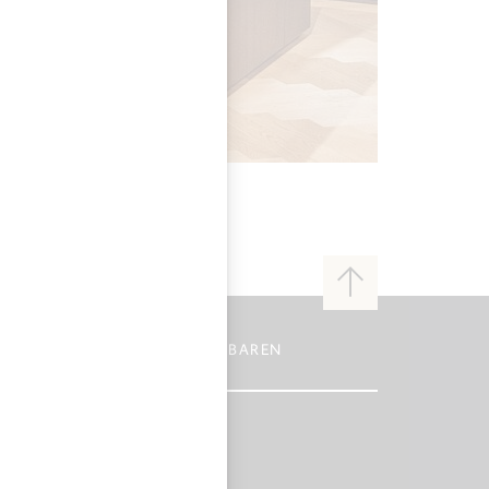
Zum
Anfang
der
Seite
ERATUNGSGESPRÄCH VEREINBAREN
43 1 544 83 39