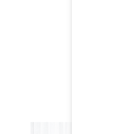
Redesign 
Da wir als Familien
als Ausstellungsflä
dank unserer Berufu
denken. In diesem 
und die Ausstattung
positive Feedback 
wohl fühlen.