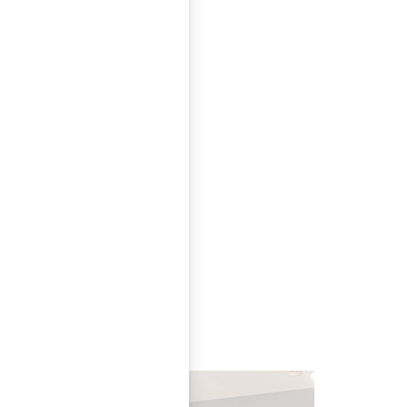
rgaretenstraße 93
en. Wir haben, auch
tinuierlich neu zu
mmen, umgestaltet
nders über das
chungen spürbar