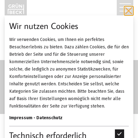
T
O
Wir nutzen Cookies
G
SALE
Wir verwenden Cookies, um Ihnen ein perfektes
-65%
G
Besuchserlebnis zu bieten. Dazu zählen Cookies, die für den
Betrieb der Seite und für die Steuerung unserer
L
kommerziellen Unternehmensziele notwendig sind, sowie
solche, die lediglich zu anonymen Statistikzwecken, für
E
Komforteinstellungen oder zur Anzeige personalisierter
Inhalte genutzt werden. Entscheiden Sie selbst, welche
N
Kategorien Sie zulassen möchten. Bitte beachten Sie, dass
A
auf Basis Ihrer Einstellungen womöglich nicht mehr alle
Funktionalitäten der Seite zur Verfügung stehen.
V
Impressum
•
Datenschutz
I
Penta Cylinder
Technisch erforderlich
T