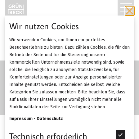
T
O
Wir nutzen Cookies
G
SALE
Wir verwenden Cookies, um Ihnen ein perfektes
-45%
G
Besuchserlebnis zu bieten. Dazu zählen Cookies, die für den
Betrieb der Seite und für die Steuerung unserer
L
kommerziellen Unternehmensziele notwendig sind, sowie
solche, die lediglich zu anonymen Statistikzwecken, für
E
Komforteinstellungen oder zur Anzeige personalisierter
Inhalte genutzt werden. Entscheiden Sie selbst, welche
N
Kategorien Sie zulassen möchten. Bitte beachten Sie, dass
A
auf Basis Ihrer Einstellungen womöglich nicht mehr alle
Funktionalitäten der Seite zur Verfügung stehen.
V
Impressum
•
Datenschutz
I
Living Carpets Teppich Royal
Technisch erforderlich
T