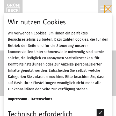
T
O
Wir nutzen Cookies
G
SALE
Wir verwenden Cookies, um Ihnen ein perfektes
-75%
G
Besuchserlebnis zu bieten. Dazu zählen Cookies, die für den
Betrieb der Seite und für die Steuerung unserer
L
kommerziellen Unternehmensziele notwendig sind, sowie
solche, die lediglich zu anonymen Statistikzwecken, für
E
Komforteinstellungen oder zur Anzeige personalisierter
Inhalte genutzt werden. Entscheiden Sie selbst, welche
N
Kategorien Sie zulassen möchten. Bitte beachten Sie, dass
A
auf Basis Ihrer Einstellungen womöglich nicht mehr alle
Funktionalitäten der Seite zur Verfügung stehen.
V
Impressum
•
Datenschutz
I
Alu Messestand Modular
Technisch erforderlich
T