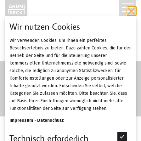
T
O
Wir nutzen Cookies
G
SALE
Wir verwenden Cookies, um Ihnen ein perfektes
-33%
G
Besuchserlebnis zu bieten. Dazu zählen Cookies, die für den
Betrieb der Seite und für die Steuerung unserer
L
kommerziellen Unternehmensziele notwendig sind, sowie
solche, die lediglich zu anonymen Statistikzwecken, für
E
Komforteinstellungen oder zur Anzeige personalisierter
Inhalte genutzt werden. Entscheiden Sie selbst, welche
N
Kategorien Sie zulassen möchten. Bitte beachten Sie, dass
A
auf Basis Ihrer Einstellungen womöglich nicht mehr alle
Funktionalitäten der Seite zur Verfügung stehen.
V
Impressum
•
Datenschutz
I
Christine Kröncke Pentagon
Technisch erforderlich
T