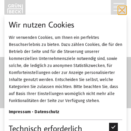
T
O
Wir nutzen Cookies
G
SALE
Wir verwenden Cookies, um Ihnen ein perfektes
-56%
G
Besuchserlebnis zu bieten. Dazu zählen Cookies, die für den
Betrieb der Seite und für die Steuerung unserer
L
kommerziellen Unternehmensziele notwendig sind, sowie
solche, die lediglich zu anonymen Statistikzwecken, für
E
Komforteinstellungen oder zur Anzeige personalisierter
Inhalte genutzt werden. Entscheiden Sie selbst, welche
N
Kategorien Sie zulassen möchten. Bitte beachten Sie, dass
A
auf Basis Ihrer Einstellungen womöglich nicht mehr alle
Funktionalitäten der Seite zur Verfügung stehen.
V
Impressum
•
Datenschutz
I
Christine Kröncke Fly
Technisch erforderlich
T