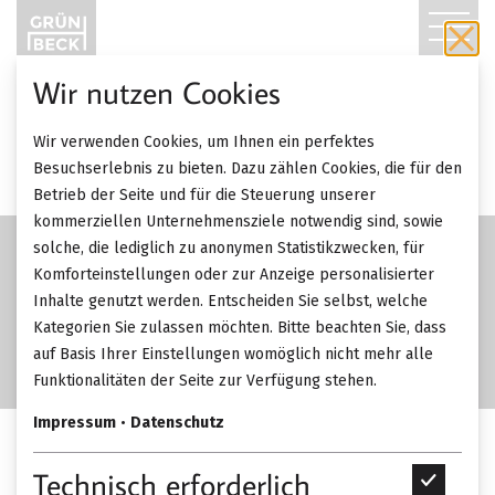
T
O
Wir nutzen Cookies
G
SALE
Wir verwenden Cookies, um Ihnen ein perfektes
-28%
G
Besuchserlebnis zu bieten. Dazu zählen Cookies, die für den
Betrieb der Seite und für die Steuerung unserer
L
kommerziellen Unternehmensziele notwendig sind, sowie
solche, die lediglich zu anonymen Statistikzwecken, für
E
Komforteinstellungen oder zur Anzeige personalisierter
Inhalte genutzt werden. Entscheiden Sie selbst, welche
N
Kategorien Sie zulassen möchten. Bitte beachten Sie, dass
A
auf Basis Ihrer Einstellungen womöglich nicht mehr alle
Funktionalitäten der Seite zur Verfügung stehen.
V
Impressum
•
Datenschutz
I
Christine Kröncke Cameo
Technisch erforderlich
T